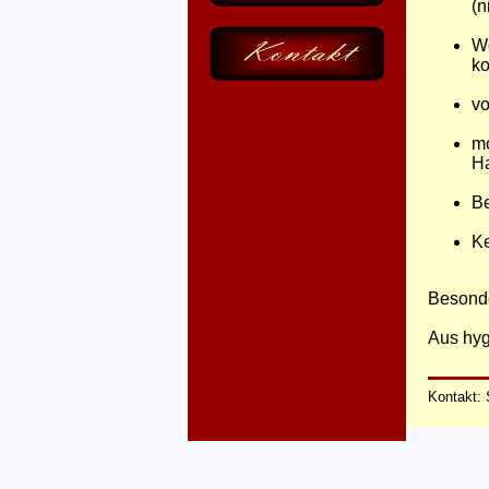
(n
Wo
k
vo
m
H
Be
Ke
Besonde
Aus hyg
Kontakt: 