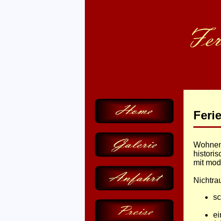
Feri
Wohnen 
histori
mit mod
Nichtra
s
ei